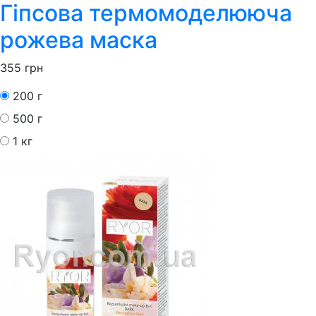
Гіпсова термомоделююча
рожева маска
355
грн
200 г
500 г
1 кг