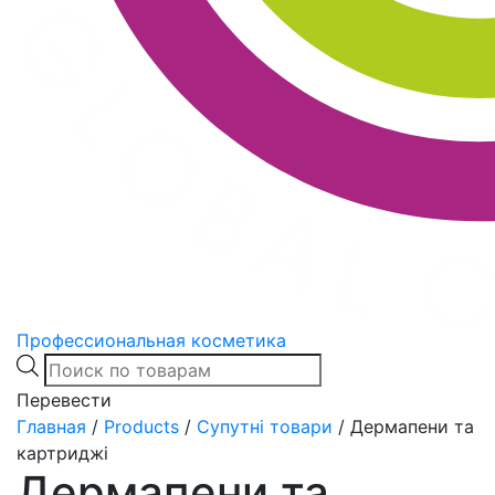
Профессиональная косметика
Products
search
Перевести
Главная
/
Products
/
Супутні товари
/
Дермапени та
картриджі
Дермапени та