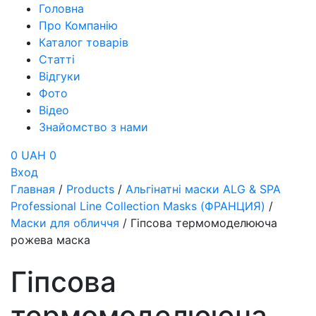
Головна
Про Компанію
Каталог товарів
Статті
Відгуки
Фото
Відео
Знайомство з нами
0 UAH
0
Вход
Главная
/
Products
/
Альгінатні маски ALG & SPA
Professional Line Collection Masks (ФРАНЦИЯ)
/
Маски для обличчя
/
Гіпсова термомоделююча
рожева маска
Гіпсова
термомоделююча