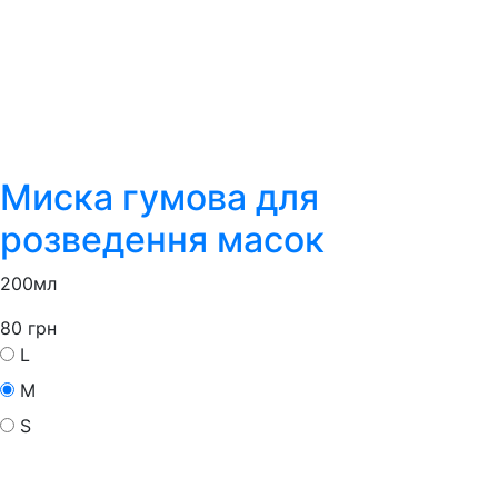
Миска гумова для
розведення масок
200мл
80
грн
L
M
S