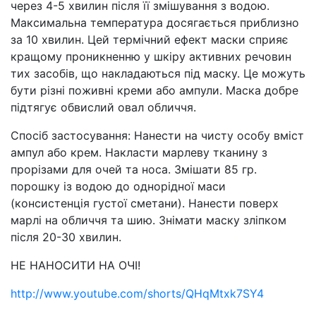
через 4-5 хвилин після її змішування з водою.
Максимальна температура досягається приблизно
за 10 хвилин. Цей термічний ефект маски сприяє
кращому проникненню у шкіру активних речовин
тих засобів, що накладаються під маску. Це можуть
бути різні поживні креми або ампули. Маска добре
підтягує обвислий овал обличчя.
Спосіб застосування: Нанести на чисту особу вміст
ампул або крем. Накласти марлеву тканину з
прорізами для очей та носа. Змішати 85 гр.
порошку із водою до однорідної маси
(консистенція густої сметани). Нанести поверх
марлі на обличчя та шию. Знімати маску зліпком
після 20-30 хвилин.
НЕ НАНОСИТИ НА ОЧІ!
http://www.youtube.com/shorts/QHqMtxk7SY4