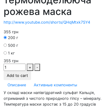
рожева маска
http://www.youtube.com/shorts/QHqMtxk7SY4
355
грн
200 г
500 г
1 кг
355
грн
+
-
Add to cart
Описание
Активные компоненты
У складі маски напівгідратний сульфат Кальція,
отриманий з чистого природного гіпсу – мінералу.
Температура маски зростає з 15 до 20 градусів