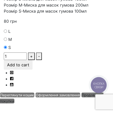
Розмір M-Миска для масок гумова 200мл
Розмір S-Миска для масок гумова 100мл
80
грн
L
M
S
+
-
Add to cart
КНОПКА
СВЯЗИ
Переглянути кошик
Оформлення замовлення
Продовжити
покупки