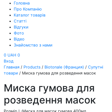
Головна
Про Компанію
Каталог товарів
Статті
Відгуки
Фото
Відео
Знайомство з нами
0 UAH
0
Вход
Главная
/
Products
/
Biotonale (Франция)
/
Супутні
товари
/
Миска гумова для розведення масок
Миска гумова для
розведення масок
Розмір L-Миска для масок гумова 400мл