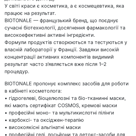
У світі краси є косметика, а є космецевтика, яка
працює на результат.
BIOTONALE — французький бренд, що поєднує
сучасні біотехнології, досягнення фармакології та
високоефективні активні інгредієнти.
Формули продуктів створюються та тестуються у
власній лабораторії у Франції. Завдяки високій
концентрації активних компонентів видимий
результат часто з’являється вже після 1–2
процедур.
BIOTONALE пропонує комплекс засобів для роботи
в кабінеті косметолога:
• гідрогелеві, біоцелюлозні та біо-тканинні маски,
які мають сертифікат COSMOS, кремові маски
• професійні моно- та мультикислотні пілінги
• карбоксі- та оксіджен-терапію
• високоякісні альгінатні маски
• професійні гелі, лосьйони та детокс-засоби для