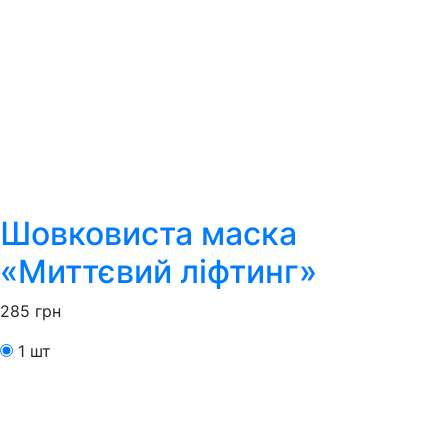
Шовковиста маска
«Миттєвий ліфтинг»
285
грн
1 шт