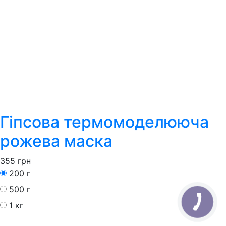
Гіпсова термомоделююча
рожева маска
355
грн
200 г
500 г
1 кг