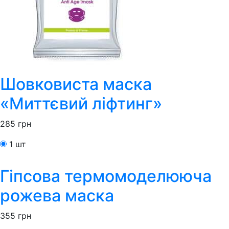
Шовковиста маска
«Миттєвий ліфтинг»
285
грн
1 шт
Гіпсова термомоделююча
рожева маска
355
грн