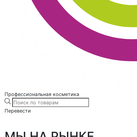
Профессиональная косметика
Products
search
Перевести
МЫ НА РЫНКЕ