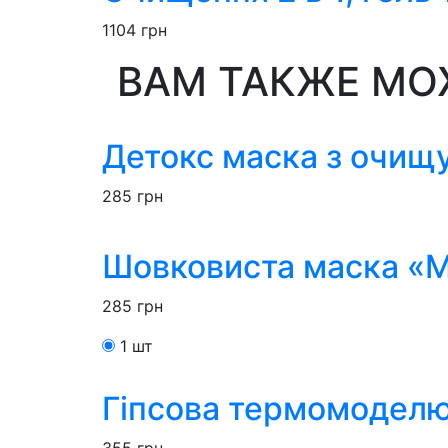
1104
грн
ВАМ ТАКЖЕ МО
Детокс маска з очищ
285
грн
Шовковиста маска «М
285
грн
1 шт
Гіпсова термомодел
355
грн