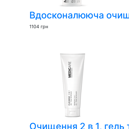
Вдосконалююча очищ
1104
грн
Очищення 2 в 1, гель 