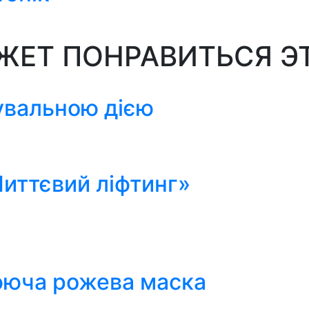
ЖЕТ ПОНРАВИТЬСЯ Э
увальною дією
иттєвий ліфтинг»
ююча рожева маска