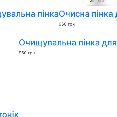
увальна пінка
Очисна пінка 
960
грн
Очищувальна пінка для
960
грн
тонік