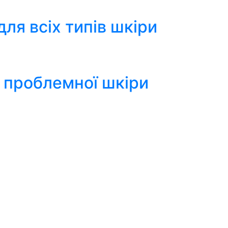
для всіх типів шкіри
 проблемної шкіри