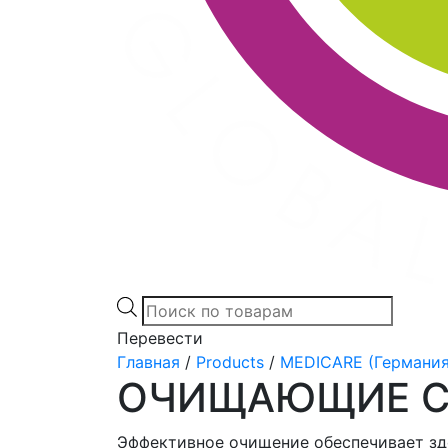
Products
search
Перевести
Главная
/
Products
/
MEDICARE (Германия
ОЧИЩАЮЩИЕ С
Эффективное очищение обеспечивает зд