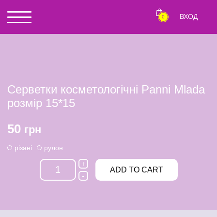
ВХОД
0
Серветки косметологічні Panni Mlada
розмір 15*15
50
грн
різані
рулон
+
ADD TO CART
-