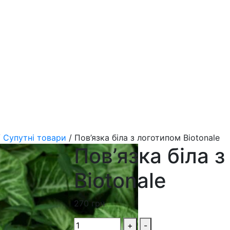
/
Супутні товари
/
Пов’язка біла з логотипом Biotonale
Пов’язка біла 
Biotonale
270
грн
+
-