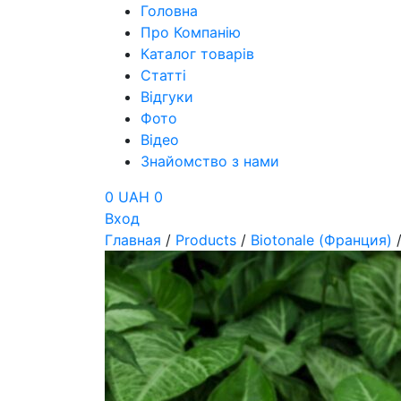
Головна
Про Компанію
Каталог товарів
Статті
Відгуки
Фото
Відео
Знайомство з нами
0 UAH
0
Вход
Главная
/
Products
/
Biotonale (Франция)