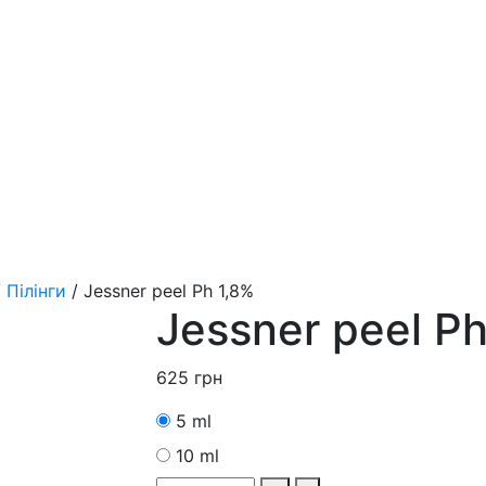
/
Пілінги
/
Jessner peel Рh 1,8%
Jessner peel Рh
625
грн
5 ml
10 ml