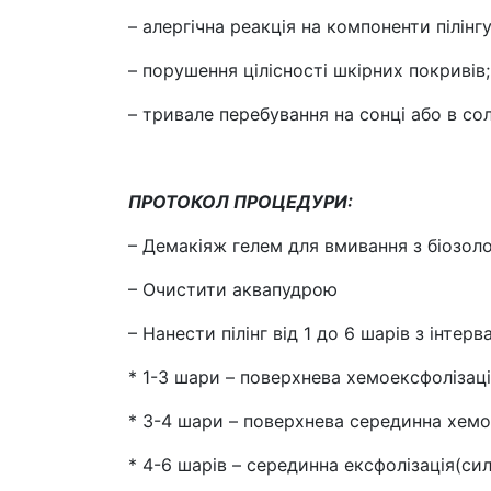
– алергічна реакція на компоненти пілінгу
– порушення цілісності шкірних покривів;
– тривале перебування на сонці або в соля
ПРОТОКОЛ ПРОЦЕДУРИ:
– Демакіяж гелем для вмивання з біозол
– Очистити аквапудрою
– Нанести пілінг від 1 до 6 шарів з інтер
* 1-3 шари – поверхнева хемоексфолізац
* 3-4 шари – поверхнева серединна хемо
* 4-6 шарів – серединна ексфолізація(си