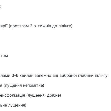
;
рії (протягом 2-х тижнів до пілінгу).
отом
валами 3-6 хвилин залежно від вибраної глибини пілінгу:
ія (лущення непомітне)
ексфолізація (лущення дрібне)
льне лущення)