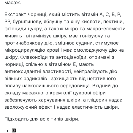
масаж.
Екстракт чорниці, який містить вітамін А, С, В, Р,
РР, бурштинову, яблучну та хіну кислоти, пектини,
фітоциди цукру, а також мікро та макро-елементи
живить і вітамінізує шкіру, має тонізуючу та
протинабрякову дію, зміцнює судини, стимулює
мікроциркуляцію крові і має омолоджуючу дію на
шкіру. Флавоноїди та антоціаноїди, отримані з
чорниці, спільно з вітаміном Е, мають
антиоксидантні властивості, нейтралізують дію
вільних радикалів і захищають від негативного
впливу навколишнього середовища. Вхідний до
складу масажного крем олії цукрові ефіри
забезпечують харчування шкіри, а гліцерин надає
зволожуючий ефект і надає еластичність шкіри.
Підходить для всіх типів шкіри.