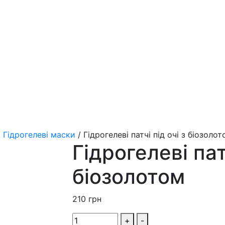
/
Гідрогелеві маски
/
Гідрогелеві патчі під очі з біозоло
Гідрогелеві патч
біозолотом
210
грн
+
-