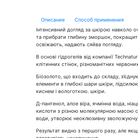
Описание
Способ применения
Інтенсивний догляд за шкірою навколо о
та прибрати глибину зморшок, покращити
освіжають, надають сяйва погляду.
В основі гідрогелів від компанії Technat
клітинних стінок, різноманітних червон
Біозолото, що входить до складу, з’єдн
елементи в глибокі шари шкіри, підсилю
киснем і вологоткою. шкіри.
Д-пантенол, алое віра, ячмінна вода, ні
кислоти з різною молекулярною масою ст
води, утворює неоклюзивну зволожуючу пл
Результат видно з першого разу, але якщ