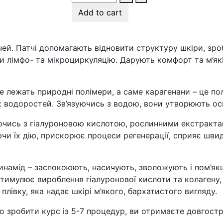
Add to cart
чей. Патчі допомагають відновити структуру шкіри, зро
 лімфо- та мікроциркуляцію. Дарують комфорт та м’які
ure лежать природні полімери, а саме карагенани – це п
их водоростей. Зв’язуючись з водою, вони утворюють ос
уючись з гіалуроновою кислотою, рослинними екстрактам
ючи їх дію, прискорює процеси регенерації, сприяє ш
ацинамід – заспокоюють, насичують, зволожують і пом’як
имулює вироблення гіалуронової кислоти та колагену, 
івку, яка надає шкірі м’якого, бархатистого вигляду.
о зробити курс із 5-7 процедур, ви отримаєте довгостр