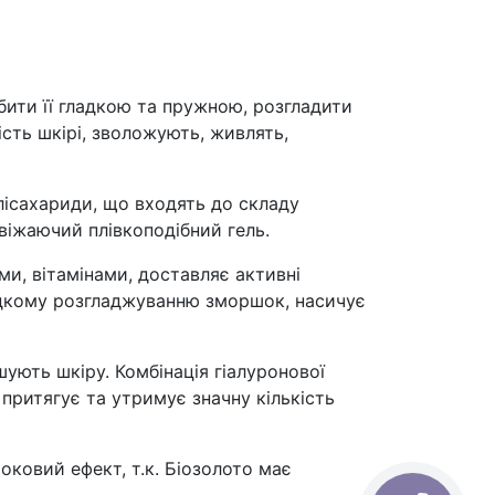
бити її гладкою та пружною, розгладити
сть шкірі, зволожують, живлять,
олісахариди, що входять до складу
віжаючий плівкоподібний гель.
и, вітамінами, доставляє активні
видкому розгладжуванню зморшок, насичує
шують шкіру. Комбінація гіалуронової
притягує та утримує значну кількість
оковий ефект, т.к. Біозолото має