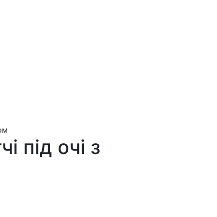
том
і під очі з