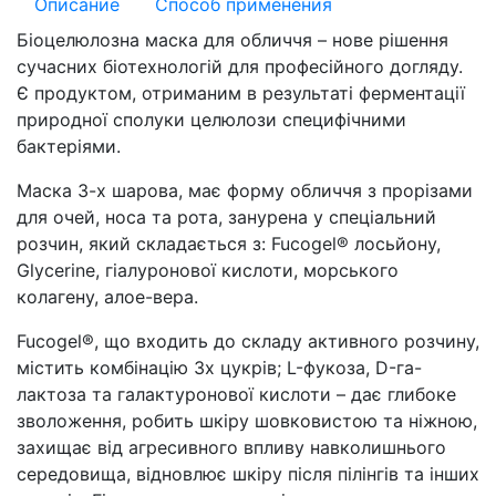
Описание
Способ применения
Біоцелюлозна маска для обличчя – нове рішення
сучасних біотехнологій для професійного догляду.
Є продуктом, отриманим в результаті ферментації
природної сполуки целюлози специфічними
бактеріями.
Маска 3-х шарова, має форму обличчя з прорізами
для очей, носа та рота, занурена у спеціальний
розчин, який складається з: Fucogel® лосьйону,
Glycerine, гіалуронової кислоти, морського
колагену, алое-вера.
Fucogel®, що входить до складу активного розчину,
містить комбінацію 3х цукрів; L-фукоза, D-га-
лактоза та галактуронової кислоти – дає глибоке
зволоження, робить шкіру шовковистою та ніжною,
захищає від агресивного впливу навколишнього
середовища, відновлює шкіру після пілінгів та інших