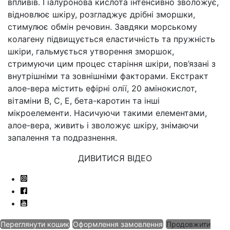
впливів. Гіалуронова кислота інтенсивно зволожує,
відновлює шкіру, розгладжує дрібні зморшки,
стимулює обмін речовин. Завдяки морському
колагену підвищується еластичність та пружність
шкіри, гальмується утворення зморшок,
стримуючи цим процес старіння шкіри, пов’язані з
внутрішніми та зовнішніми факторами. Екстракт
алое-вера містить ефірні олії, 20 амінокислот,
вітаміни B, C, E, бета-каротин та інші
мікроелементи. Насичуючи такими елементами,
алое-вера, живить і зволожує шкіру, знімаючи
запалення та подразнення.
ДИВИТИСЯ ВІДЕО
Переглянути кошик
Оформлення замовлення
Продовжити