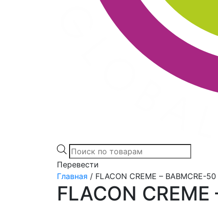
Products
search
Перевести
Главная
/
FLACON CREME – BABMCRE-50
FLACON CREME 