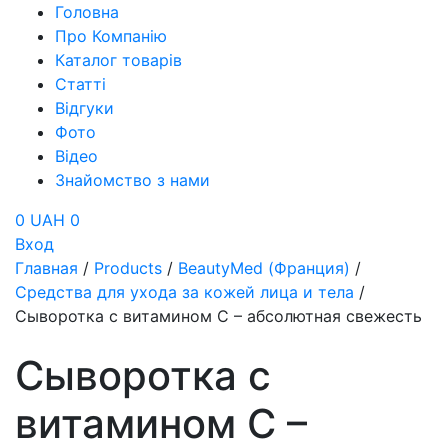
Головна
Про Компанію
Каталог товарів
Статті
Відгуки
Фото
Відео
Знайомство з нами
0 UAH
0
Вход
Главная
/
Products
/
BeautyMed (Франция)
/
Средства для ухода за кожей лица и тела
/
Сыворотка с витамином C – абсолютная свежесть
Сыворотка с
витамином C –