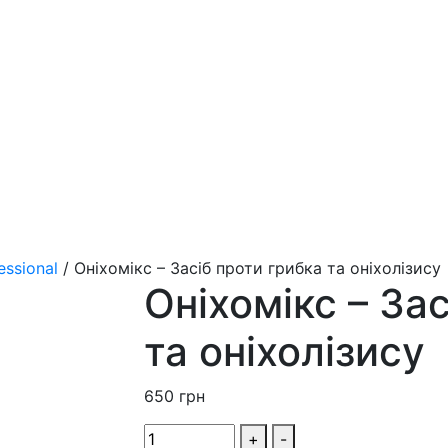
essional
/
Оніхомікс – Засіб проти грибка та оніхолізису
Оніхомікс – За
та оніхолізису
650
грн
+
-