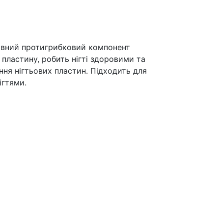
тивний протигрибковий компонент
пластину, робить нігті здоровими та
ня нігтьових пластин. Підходить для
ігтями.