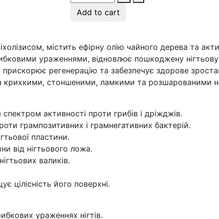
Add to cart
іхолізисом, містить ефірну олію чайного дерева та ак
рибковими ураженнями, відновлює пошкоджену нігтьову 
 прискорює регенерацію та забезпечує здорове зростан
 за крихкими, стоншеними, ламкими та розшарованими н
спектром активності проти грибів і дріжджів.
роти грампозитивних і грамнегативних бактерій.
ігтьової пластини.
ни від нігтьового ложа.
нігтьових валиків.
ує цілісність його поверхні.
рибкових ураженнях нігтів.