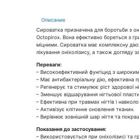
Описание
Сироватка призначена для боротьби з он
Octopirox. Вона ефективно бореться з г
міцними. Сироватка має комплексну дію:
лікування оніхолізису, а також догляду
Переваги:
– Високоефективний фунгіцид з широким 
– Має антибактеріальну дію, ефективна п
– Регенерує та стимулює ріст здорової н
– Зменшує відшарування нігтьової пласти
– Ефективна при травмах нігтів і навколо
– Активізує клітинне оновлення тканин.
– Вирівнює зовнішній шар нігтя та покращ
Показання до застосування:
– Використовується при оніхолізисі та г