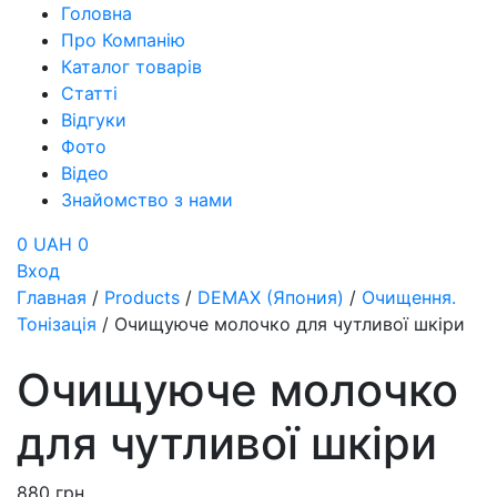
Головна
Про Компанію
Каталог товарів
Статті
Відгуки
Фото
Відео
Знайомство з нами
0 UAH
0
Вход
Главная
/
Products
/
DEMAX (Япония)
/
Очищення.
Тонізація
/
Очищуюче молочко для чутливої шкіри
Очищуюче молочко
для чутливої шкіри
880
грн