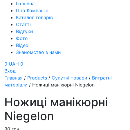
Головна
Про Компанію
Каталог товарів
Статті
Відгуки
Фото
Відео
Знайомство з нами
0 UAH
0
Вход
Главная
/
Products
/
Супутні товари
/
Витратні
матеріали
/
Ножиці манікюрні Niegelon
Ножиці манікюрні
Niegelon
90
грн