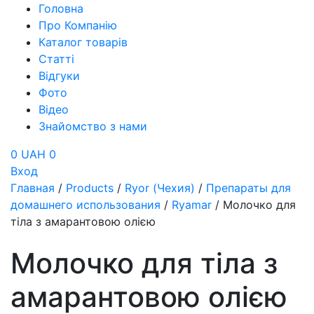
Головна
Про Компанію
Каталог товарів
Статті
Відгуки
Фото
Відео
Знайомство з нами
0 UAH
0
Вход
Главная
/
Products
/
Ryor (Чехия)
/
Препараты для
домашнего использования
/
Ryamar
/
Молочко для
тіла з амарантовою олією
Молочко для тіла з
амарантовою олією