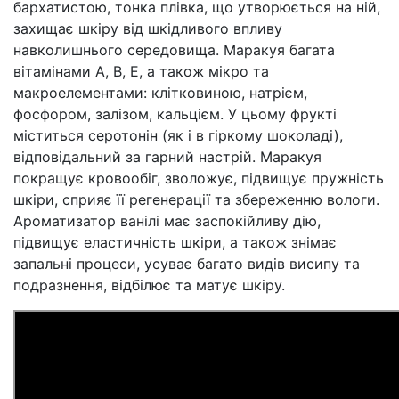
бархатистою, тонка плівка, що утворюється на ній,
захищає шкіру від шкідливого впливу
навколишнього середовища. Маракуя багата
вітамінами A, B, E, а також мікро та
макроелементами: клітковиною, натрієм,
фосфором, залізом, кальцієм. У цьому фрукті
міститься серотонін (як і в гіркому шоколаді),
відповідальний за гарний настрій. Маракуя
покращує кровообіг, зволожує, підвищує пружність
шкіри, сприяє її регенерації та збереженню вологи.
Ароматизатор ванілі має заспокійливу дію,
підвищує еластичність шкіри, а також знімає
запальні процеси, усуває багато видів висипу та
подразнення, відбілює та матує шкіру.