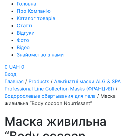
Головна
Про Компанію
Каталог товарів
Статті
Відгуки
Фото
Відео
Знайомство з нами
0 UAH
0
Вход
Главная
/
Products
/
Альгінатні маски ALG & SPA
Professional Line Collection Masks (ФРАНЦИЯ)
/
Водорослевые обертывания для тела
/
Маска
живильна “Body cocoon Nourrissant”
Маска живильна
“Body cocoon