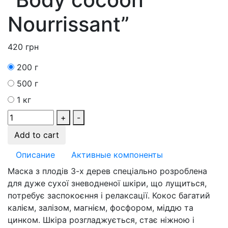
Nourrissant”
420
грн
200 г
500 г
1 кг
+
-
Add to cart
Описание
Активные компоненты
Маска з плодів 3-х дерев спеціально розроблена
для дуже сухої зневодненої шкіри, що лущиться,
потребує заспокоєння і релаксації. Кокос багатий
калієм, залізом, магнієм, фосфором, міддю та
цинком. Шкіра розгладжується, стає ніжною і