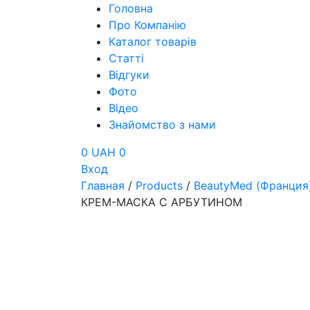
Головна
Про Компанію
Каталог товарів
Статті
Відгуки
Фото
Відео
Знайомство з нами
0 UAH
0
Вход
Главная
/
Products
/
BeautyMed (Франция
КРЕМ-МАСКА С АРБУТИНОМ