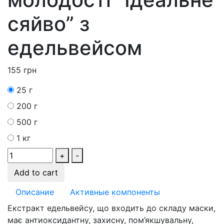
сяйво” з
едельвейсом
155
грн
25 г
200 г
500 г
1 кг
+
-
Add to cart
Описание
Активные компоненты
Екстракт едельвейсу, що входить до складу маски,
має антиоксидантну, захисну, пом’якшувальну,