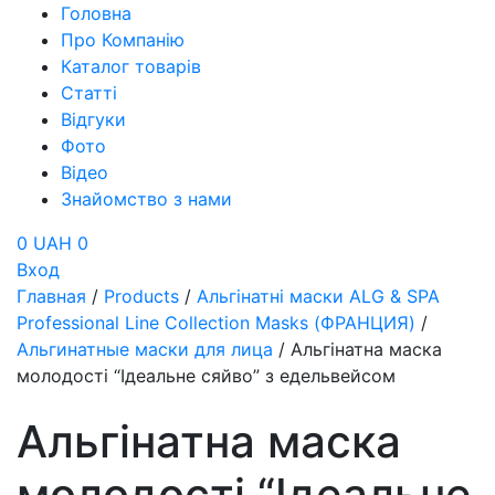
Головна
Про Компанію
Каталог товарів
Статті
Відгуки
Фото
Відео
Знайомство з нами
0 UAH
0
Вход
Главная
/
Products
/
Альгінатні маски ALG & SPA
Professional Line Collection Masks (ФРАНЦИЯ)
/
Альгинатные маски для лица
/
Альгінатна маска
молодості “Ідеальне сяйво” з едельвейсом
Альгінатна маска
молодості “Ідеальне