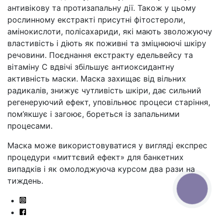
антивікову та протизапальну дії. Також у цьому
рослинному екстракті присутні фітостероли,
амінокислоти, полісахариди, які мають зволожуючу
властивість і діють як поживні та зміцнюючі шкіру
речовини. Поєднання екстракту едельвейсу та
вітаміну С вдвічі збільшує антиоксидантну
активність маски. Маска захищає від вільних
радикалів, знижує чутливість шкіри, дає сильний
регенеруючий ефект, уповільнює процеси старіння,
пом’якшує і загоює, бореться із запальними
процесами.
Маска може використовуватися у вигляді експрес
процедури «миттєвий ефект» для банкетних
випадків і як омолоджуюча курсом два рази на
тиждень.
КНОПКА
СВЯЗИ