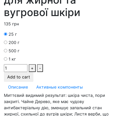
вугрової шкіри
135
грн
25 г
200 г
500 г
1 кг
+
-
Add to cart
Описание
Активные компоненты
Миттєвий видимий результат: шкіра чиста, пори
закриті. Чайне Дерево, яке має чудову
антибактеріальну дію, зменшує запальний стан
жирної, схильної до вугрів шкіри; Листя верби, що