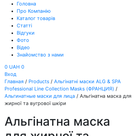
Головна
Про Компанію
Каталог товарів
Статті
Відгуки
Фото
Відео
Знайомство з нами
0 UAH
0
Вход
Главная
/
Products
/
Альгінатні маски ALG & SPA
Professional Line Collection Masks (ФРАНЦИЯ)
/
Альгинатные маски для лица
/
Альгінатна маска для
жирної та вугрової шкіри
Альгінатна маска
для жирної та