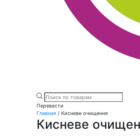
Products
search
Перевести
Главная
/
Кисневе очищення
Кисневе очище