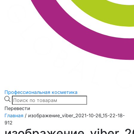
Профессиональная косметика
Products
search
Перевести
Главная
/
изображение_viber_2021-10-26_15-22-18-
912
изображение_viber_2