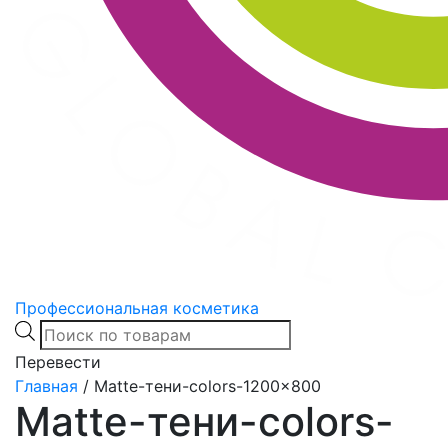
Профессиональная косметика
Products
search
Перевести
Главная
/
Matte-тени-colors-1200×800
Matte-тени-colors-