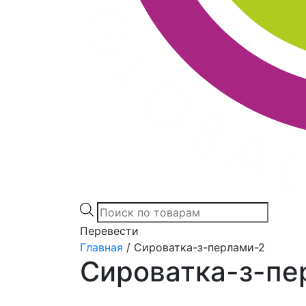
Products
search
Перевести
Главная
/
Сироватка-з-перлами-2
Сироватка-з-пе