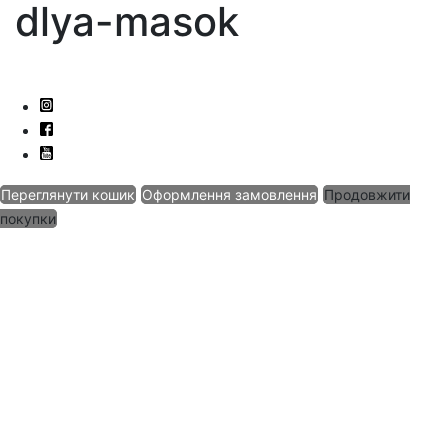
dlya-masok
Переглянути кошик
Оформлення замовлення
Продовжити
покупки