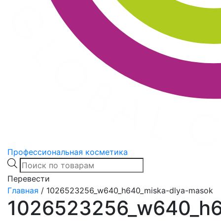
Профессиональная косметика
Products
search
Перевести
Главная
/
1026523256_w640_h640_miska-dlya-masok
1026523256_w640_h6