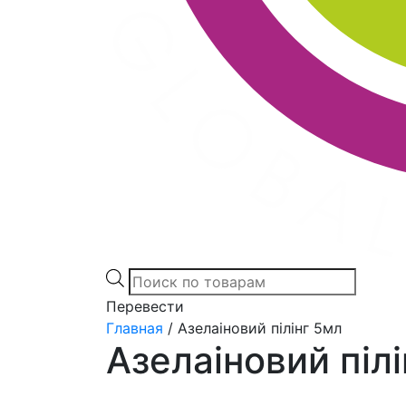
Products
search
Перевести
Главная
/
Азелаіновий пілінг 5мл
Азелаіновий піл